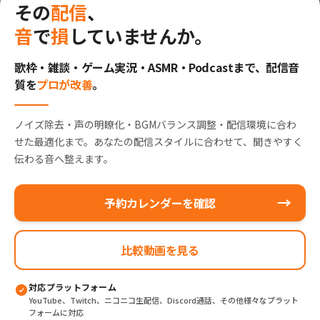
その
配信
、
音
で
損
していませんか。
歌枠・雑談・ゲーム実況・ASMR・Podcastまで、
配信音
質を
プロが改善
。
ノイズ除去・声の明瞭化・BGMバランス調整・配信環境に合わ
せた最適化まで。あなたの配信スタイルに合わせて、聞きやすく
伝わる音へ整えます。
→
予約カレンダーを確認
比較動画を見る
対応プラットフォーム
YouTube、Twitch、ニコニコ生配信、Discord通話、その他様々なプラット
フォームに対応