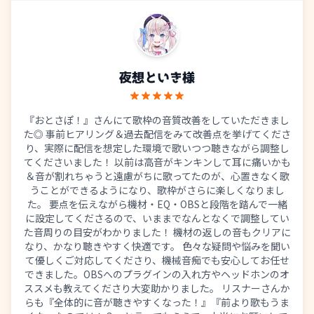
夜想といき
様
『おとさぽ！』さんにて歌枠の音質改善をしていただきまし
た◎ 事前ヒアリング＆過去配信をみて改善点を挙げてくださ
り、実際に配信を想定した環境で歌いつつ聴きながら調整し
てくださいました！ 以前は高音がキンキンして耳に痛いかも
＆音が割れちゃうと遠慮がちに歌ってたのが、心置きなく歌
うことができるようになり、歌枠がさらに楽しくなりまし
た。 要点を伝えながら機材・EQ・OBSと段階を踏んで一緒
に設定してくださるので、いままでなんとなくで調整してい
た音周りの目安がわかりました！ 機材の返しの音もクリアに
なり、かなり聴きやすく快適です。 色々な疑問や悩みを聞い
て優しくご対応してくださり、機械音痴でも安心してお任せ
できました。OBSへのプラグインの入れ方やヘッドホンのオ
ススメも教えてくださり大変助かりました。 リスナーさんか
らも『全体的に音が聴きやすくなった！』『前より歌もうま