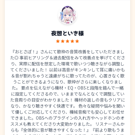
夜想といき
様
『おとさぽ！』さんにて歌枠の音質改善をしていただきまし
た◎ 事前ヒアリング＆過去配信をみて改善点を挙げてくださ
り、実際に配信を想定した環境で歌いつつ聴きながら調整し
てくださいました！ 以前は高音がキンキンして耳に痛いかも
＆音が割れちゃうと遠慮がちに歌ってたのが、心置きなく歌
うことができるようになり、歌枠がさらに楽しくなりまし
た。 要点を伝えながら機材・EQ・OBSと段階を踏んで一緒
に設定してくださるので、いままでなんとなくで調整してい
た音周りの目安がわかりました！ 機材の返しの音もクリアに
なり、かなり聴きやすく快適です。 色々な疑問や悩みを聞い
て優しくご対応してくださり、機械音痴でも安心してお任せ
できました。OBSへのプラグインの入れ方やヘッドホンのオ
ススメも教えてくださり大変助かりました。 リスナーさんか
らも『全体的に音が聴きやすくなった！』『前より歌もうま