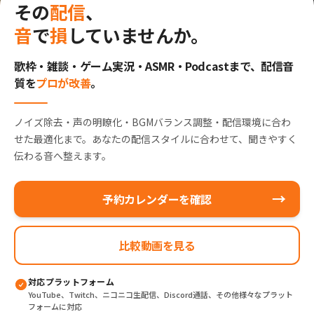
その
配信
、
音
で
損
していませんか。
歌枠・雑談・ゲーム実況・ASMR・Podcastまで、
配信音
質を
プロが改善
。
ノイズ除去・声の明瞭化・BGMバランス調整・配信環境に合わ
せた最適化まで。あなたの配信スタイルに合わせて、聞きやすく
伝わる音へ整えます。
→
予約カレンダーを確認
比較動画を見る
対応プラットフォーム
YouTube、Twitch、ニコニコ生配信、Discord通話、その他様々なプラット
フォームに対応